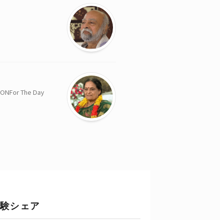
or The Day
験シェア