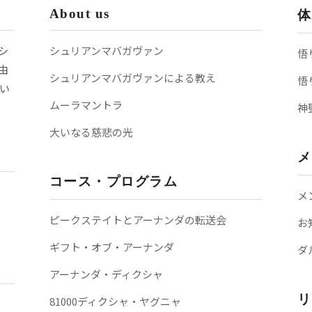
About us
体
シ
シュリアンマバガヴァン
悟
由
シュリアンマバガヴァンによる教え
悟
い
ムーラマントラ
神
大いなる慈悲の光
メ
コース・プログラム
メ
ピークステイトとアーナンダの転送会
お
ギフト・オブ・アーナンダ
ダ
アーナンダ・ディクシャ
リ
81000ディクシャ・ヤグニャ