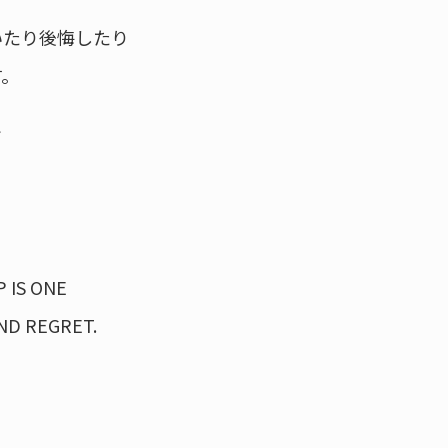
いたり後悔したり
す。
ン
 IS ONE
ND REGRET.