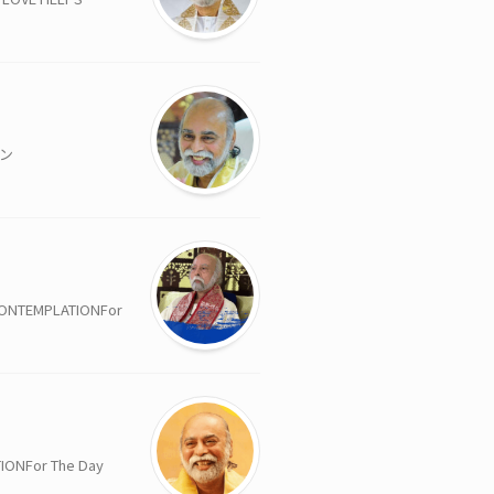
ァン
MPLATIONFor
or The Day