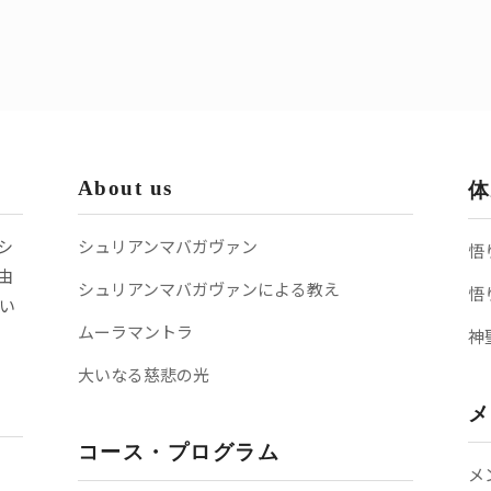
About us
体
シ
シュリアンマバガヴァン
悟
由
シュリアンマバガヴァンによる教え
悟
い
ムーラマントラ
神
大いなる慈悲の光
メ
コース・プログラム
メ