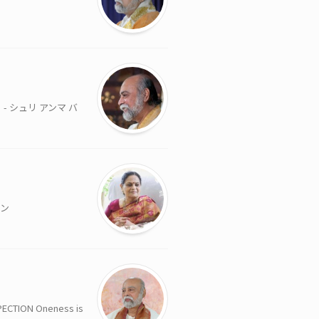
 シュリ アンマ バ
ァン
ON Oneness is