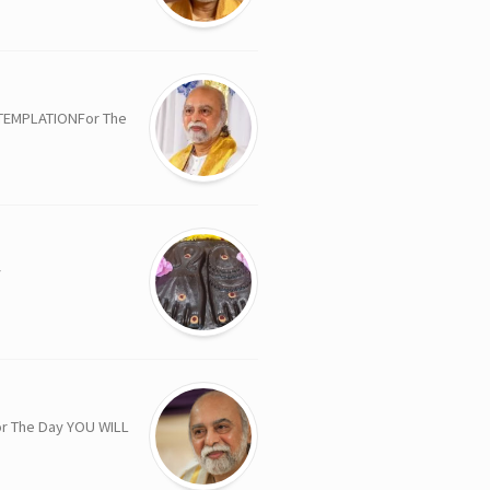
ATIONFor The
y
 Day YOU WILL