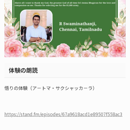
体験の朗読
悟りの体験（ア－トマ・サクシャッカ－ラ）
https://stand.fm/episodes/67a9618acd1e89507f558ac3