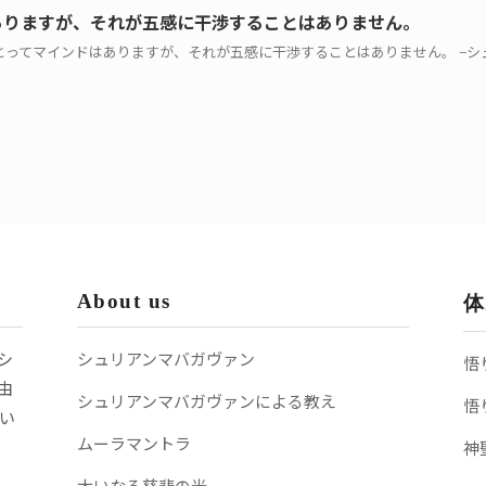
ありますが、それが五感に干渉することはありません。
めた人にとってマインドはありますが、それが五感に干渉することはありません。 −シ
About us
体
シ
シュリアンマバガヴァン
悟
由
シュリアンマバガヴァンによる教え
悟
い
ムーラマントラ
神
大いなる慈悲の光