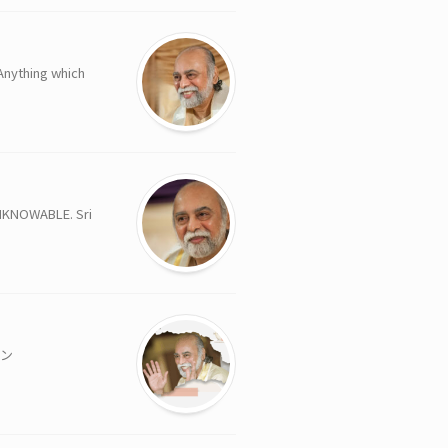
hing which
OWABLE. Sri
ァン