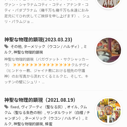
ヴァン・シャラナムコティ・コティ・アナンタ・コ
ティ・パダプラナム（幾千万も幾千万も永遠におみ
足元にてひれ伏してご挨拶を申し上げます）、 シュ
リ・パラムジョ ...
神聖な物理的顕現(2023.03.23)
その他
,
ターメリック（ウコン / ハルディ）
,
ミ
ルク
,
神聖な物理的顕現
神聖な物理的顕現（バガヴァット・サクシャッカ－
ラ）
クルデヴィ
（ヒンドゥー教、ジャイナ教における祖先の守護
神）のお写真から流れてくるミルクと、そして、キ
ッチンの壁にシュリ・ ...
神聖な物理的顕現（2021.08.19）
fixed
,
ヴィブーティ（聖なる灰）
,
オイル
,
クム
クム（聖なる朱色の粉）
,
サンダルウッド（白檀 / チ
ャンダン）
,
ターメリック（ウコン / ハルディ）
,
ミ
ルク
,
神聖な物理的顕現
,
蜂蜜