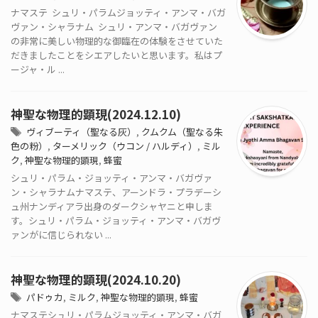
ナマステ シュリ・パラムジョッティ・アンマ・バガ
ヴァン・シャラナム シュリ・アンマ・バガヴァン
の非常に美しい物理的な御臨在の体験をさせていた
だきましたことをシエアしたいと思います。私はプ
ージャ・ル ...
神聖な物理的顕現(2024.12.10)
ヴィブーティ（聖なる灰）
,
クムクム（聖なる朱
色の粉）
,
ターメリック（ウコン / ハルディ）
,
ミル
ク
,
神聖な物理的顕現
,
蜂蜜
シュリ・パラム・ジョッティ・アンマ・バガヴァ
ン・シャラナムナマステ、アーンドラ・プラデーシ
ュ州ナンディアラ出身のダークシャヤニと申しま
す。シュリ・パラム・ジョッティ・アンマ・バガヴ
ァンがに信じられない ...
神聖な物理的顕現(2024.10.20)
パドゥカ
,
ミルク
,
神聖な物理的顕現
,
蜂蜜
ナマステシュリ・パラムジョッティ・アンマ・バガ