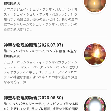
物理的顕現
ナマステジェイ・シュリ・アンマ・バガヴァンナマ
ステ、ジェイ・シュリ・アンマ・バガヴァン。計り
知れない感謝と深い委ねの思いと共に、祈りの最中
にプージャルームでシュリ・アンマ・バガヴァンの
奇跡が顕現されま ...
神聖な物理的顕現(2026.07.07)
シュリパラムジョッティ
,
ランプに顕現
,
神聖な
物理的顕現
シュリ・パラムジョッティ・アンマバガヴァン・シ
ャラナム ナマステ、ペッダラジャ・パレムに住むサ
ティヤヴァティと申します。シュリ・アンマバガヴ
ァンの神聖な恩寵によって私たちの家で起きた深遠
なる奇跡を、深 ...
神聖な物理的顕現(2026.06.30)
シュリパラムジョッティ
,
プレゼンス（聖なる臨
在）を感じている
,
ランプに顕現
,
神聖な物理的顕現