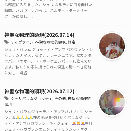
お部屋に入りました。シュリ ムルティに目を向けた
瞬間、バガヴァンからは、ハルディ（ターメリッ
ク）が顕現し、 ...
神聖な物理的顕現(2026.07.14)
ディヴァイン
,
神聖な物理的顕現
,
蜂蜜
シュリ・パラム ジョッティ・アンマ バガヴァン・シ
ャラナムナマステ私は、ナレーシュです。セカンダ
ラバードのオールド・ボーウェンパリーに住んでい
ます。私たちの家に授けられた深遠で驚くべき奇跡
に対し、謙虚 ...
神聖な物理的顕現(2026.07.12)
シュリパラムジョッティ
,
その他
,
神聖な物理的
顕現
シュリ・パラムジョッティ・アンマバガヴァン シャ
ラナム
神の実現を授け給うパラムジョッ
ティ・アンマバガヴァン、キ・ジェイ！
先月
シュリ・バガヴァンのムクティ・モクシャ・ヤグ ...