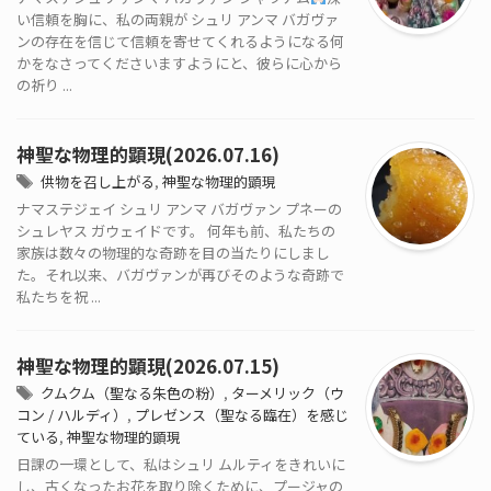
い信頼を胸に、私の両親が シュリ アンマ バガヴァ
ンの存在を信じて信頼を寄せてくれるようになる何
かをなさってくださいますようにと、彼らに心から
の祈り ...
神聖な物理的顕現(2026.07.16)
供物を召し上がる
,
神聖な物理的顕現
ナマステジェイ シュリ アンマ バガヴァン プネーの
シュレヤス ガウェイドです。 何年も前、私たちの
家族は数々の物理的な奇跡を目の当たりにしまし
た。それ以来、バガヴァンが再びそのような奇跡で
私たちを祝 ...
神聖な物理的顕現(2026.07.15)
クムクム（聖なる朱色の粉）
,
ターメリック（ウ
コン / ハルディ）
,
プレゼンス（聖なる臨在）を感じ
ている
,
神聖な物理的顕現
日課の一環として、私はシュリ ムルティをきれいに
し、古くなったお花を取り除くために、プージャの