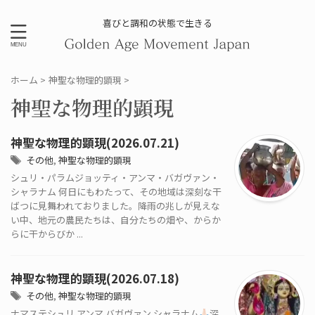
喜びと調和の状態で生きる
ホーム
>
神聖な物理的顕現
>
神聖な物理的顕現
神聖な物理的顕現(2026.07.21)
その他
,
神聖な物理的顕現
シュリ・パラムジョッティ・アンマ・バガヴァン・
シャラナム 何日にもわたって、その地域は深刻な干
ばつに見舞われておりました。降雨の兆しが見えな
い中、地元の農民たちは、自分たちの畑や、からか
らに干からびか ...
神聖な物理的顕現(2026.07.18)
その他
,
神聖な物理的顕現
ナマステシュリ アンマ バガヴァン シャラナム
深