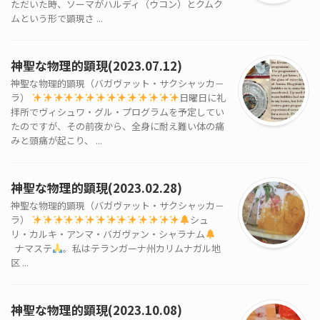
ただいた時、ソーマがハルディ（ウコン）とクムク
ムという形で顕現さ ...
神聖な物理的顕現(2023.07.12)
神聖な物理的顕現（バガヴァット・サクシャッカ－
ラ）
日曜日に礼
拝所でヴィシュワ・グル・プログラムを予定してい
たのですが、その前夜から、全身に耐え難い体の痛
みと頭痛が起こり、 ...
神聖な物理的顕現(2023.02.28)
神聖な物理的顕現（バガヴァット・サクシャッカ－
ラ）
シュ
リ・カルキ・アンマ・バガヴァン・シャラナム
ナマステ
。私はテランガーナ州カリムナガル地
区 ...
神聖な物理的顕現(2023.10.08)