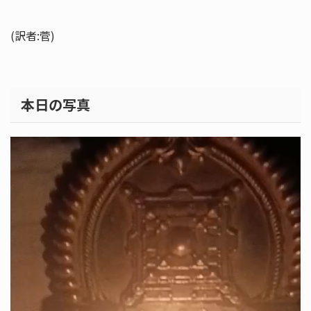
(訳者:菅)
本日の写真