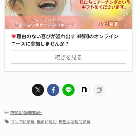
理由のない喜びが溢れ出す 3時間のオンライン
コースに参加しませんか？
続きを見る
-
神聖な物理的顕現
-
ランプに顕現
,
撮影に成功
,
神聖な物理的顕現