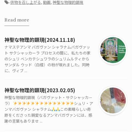
-
供物を召し上がる
,
動画
,
神聖な物理的顕現
Read more
神聖な物理的顕現(2024.11.18)
ナマステアンマ バガヴァン シャラナムバガヴァッ
ト サクシャッカーラ プロセスの間に、私たちの家
のシュリ ベンカテシュワラのシュリムルティから
サンダル ウッド（白檀）の粉が現れました。同時
に、ヴィブ ...
神聖な物理的顕現(2023.02.05)
神聖な物理的顕現（バガヴァット・サクシャッカ－
ラ）
シュリ・ア
ンマバガヴァン シャラナム
この素晴らしい奇
跡をくださった親愛なるアンマバガヴァンには、感
謝の言葉もありませ ...