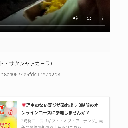
ト・サクシャッカ－ラ）
33b8c40674e6fdc17e2b2d8
理由のない喜びが溢れ出す 3時間のオ
ンラインコースに参加しませんか？
3時間コース『ギフト・オブ・アーナンダ』最
新の開催情報やお申込みはこちら。