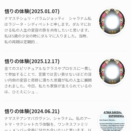
悟りの体験(2025.01.07)
ナマステシュリ・パラムジョッティ シャラナム私
はラジータ・シディペットと申します。ダルマにお
ける私の人生の変容の旅を共有したいと思います。
私は5歳の少女の時にダルマに入りました。当時、
私の両親は定期的 ...
悟りの体験(2025.12.17)
全てのスピリチュアルなクラスやプロセスに一貫し
て参加することで、言葉では言い表せないほどの深
い内側の変容と奇跡に満ちた恩寵が私の人生に展開
されました。今日、私たち家族が支えられているの
は、ひとえにシュ ...
悟りの体験(2024.06.21)
ナマステアンマバガヴァン、シャラナム。私のアー
トマ・サクシャトカラ体験を、ワンネスファミリ
ー・メンバー全員に分かち合いたいと思います。以