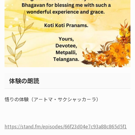
体験の朗読
悟りの体験（ア－トマ・サクシャッカ－ラ）
https://stand.fm/episodes/66f23d04e7c93a88c865d5f1