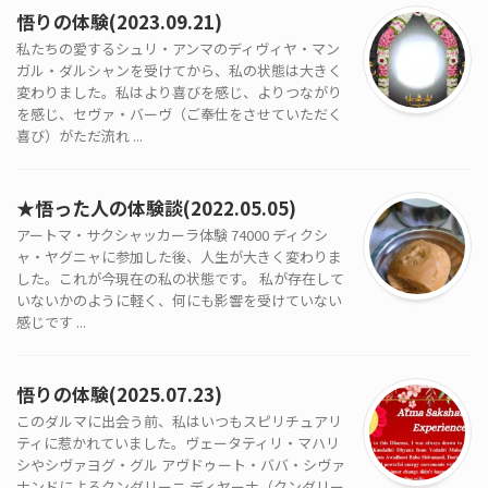
悟りの体験(2023.09.21)
私たちの愛するシュリ・アンマのディヴィヤ・マン
ガル・ダルシャンを受けてから、私の状態は大きく
変わりました。私はより喜びを感じ、よりつながり
を感じ、セヴァ・バーヴ（ご奉仕をさせていただく
喜び）がただ流れ ...
★悟った人の体験談(2022.05.05)
アートマ・サクシャッカーラ体験 74000 ディクシ
ャ・ヤグニャに参加した後、人生が大きく変わりま
した。これが今現在の私の状態です。 私が存在して
いないかのように軽く、何にも影響を受けていない
感じです ...
悟りの体験(2025.07.23)
このダルマに出会う前、私はいつもスピリチュアリ
ティに惹かれていました。ヴェータティリ・マハリ
シやシヴァヨグ・グル アヴドゥート・ババ・シヴァ
ナンドによるクンダリーニ ディヤーナ（クンダリー