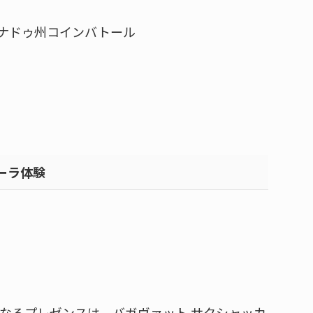
ナドゥ州コインバトール
ーラ体験
聖なるプレゼンスは、バガヴァット サクシャッカ