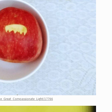
The_Great_Compassionate_Light/17766