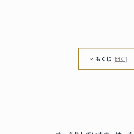
もくじ
[
開く
]