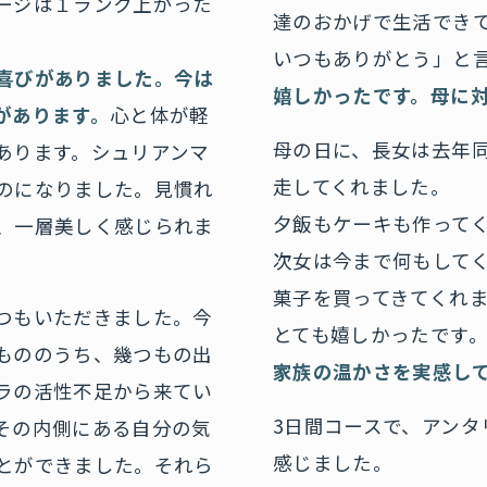
ージは１ランク上がった
達のおかげで生活でき
いつもありがとう」と
喜びがありました。今は
嬉しかったです。母に
があります。
心と体が軽
母の日に、長女は去年
あります。シュリアンマ
走してくれました。
のになりました。見慣れ
夕飯もケーキも作って
、一層美しく感じられま
次女は今まで何もして
菓子を買ってきてくれ
つもいただきました。今
とても嬉しかったです
もののうち、幾つもの出
家族の温かさを実感し
ラの活性不足から来てい
3日間コースで、アンタ
その内側にある自分の気
感じました。
とができました。それら