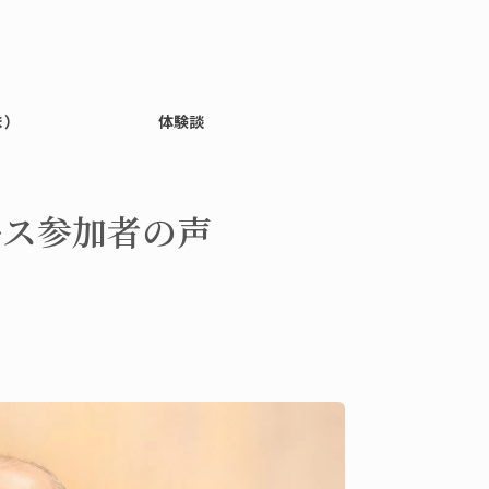
ま）
体験談
ース参加者の声