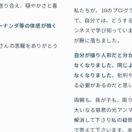
送り合え、穏やかさと喜
私たちが、10のプログ
で、自分では、どうす
ーナンダ等の体感が強く
ンネスで学び知ってい
が腑に落ちました。
さんの恩寵をありがとう
自分が操り人形だと分
なくなりました。同じ
なくなりました。
批判
る必要があるのだと思
両親も、我が子も、周
大いなる慈悲の光アン
解消して下さり私の疑
で答えて下さいます。