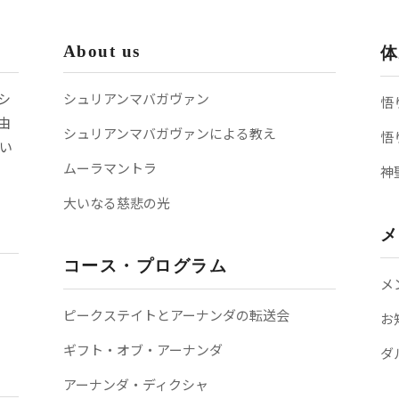
About us
体
シ
シュリアンマバガヴァン
悟
由
シュリアンマバガヴァンによる教え
悟
い
ムーラマントラ
神
大いなる慈悲の光
メ
コース・プログラム
メ
ピークステイトとアーナンダの転送会
お
ギフト・オブ・アーナンダ
ダ
アーナンダ・ディクシャ