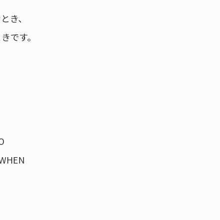
むとき、
ときです。
O
 WHEN