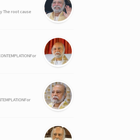
e root cause
EMPLATIONFor
PLATIONFor