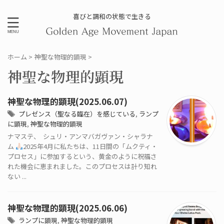
喜びと調和の状態で生きる
ホーム
>
神聖な物理的顕現
>
神聖な物理的顕現
神聖な物理的顕現(2025.06.07)
プレゼンス（聖なる臨在）を感じている
,
ランプ
に顕現
,
神聖な物理的顕現
ナマステ、 シュリ・アンマバガヴァン・シャラナ
ム
2025年4月に私たちは、11日間の「ムクティ・
プロセス」に参加するという、黄金のように祝福さ
れた機会に恵まれました。このプロセスは計り知れ
ない ...
神聖な物理的顕現(2025.06.06)
ランプに顕現
,
神聖な物理的顕現