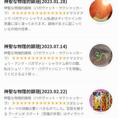
神聖な物理的顕現(2023.01.28)
神聖な物理的顕現（バガヴァット・サクシャッカ－
ラ）
ナマステア
ンマ バガヴァン シャラナム!私達はディヴァインの
恩寵に深く浸っております。顕現がまさに起こって
いるの他の信奉 ...
神聖な物理的顕現(2023.07.14)
神聖な物理的顕現（バガヴァット・サクシャッカ－
ラ）
ナマステシ
ュリ・アンマ・バガヴァン・シャラナム祈りの間、
私はシュリ・アンマ・バガヴァンにソーマを祝福し
てくださるよう祈っ ...
神聖な物理的顕現(2023.02.22)
神聖な物理的顕現（バガヴァット・サクシャッカ－
ラ）
スダルシャ
ナ ホーマの体験は驚くべきものでした。言語を絶す
る アーナンダ ステート（至福の状態）はディヴァイ