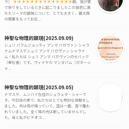
ラ）
朝、我が家
で祈りをしているときに起こりましたこの慈悲に満
ちたソーマの顕現について、とても大きく、最大限
の感謝をもってお伝 ...
神聖な物理的顕現(2025.09.09)
シュリ パラムジョッティ アンマ バガヴァン シャラ
ナムナマステシュリ アンマ バガヴァン シャラナ
ム！私たちは シュリ アンマ バガヴァンのセバック
（奉仕者）です。ヴィナヤカ マンダパム（ガネーシ
ャ ...
神聖な物理的顕現(2025.09.05)
ナマステ、ムンバイ在住のシュウェタ・シャーで
す。今日母の家で、私たちはとても特別な体験をし
ました。外は雨が降っていて、空は一面、雲で覆わ
れていました。全く陽の光は射していませんでし
た。母と私がビデオコ ...