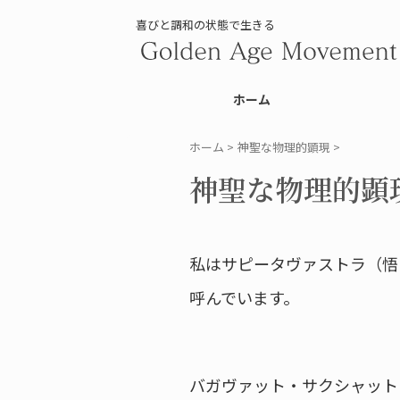
喜びと調和の状態で生きる
ホーム
ホーム
>
神聖な物理的顕現
>
神聖な物理的顕現(2
私はサピータヴァストラ（悟
呼んでいます。
バガヴァット・サクシャット