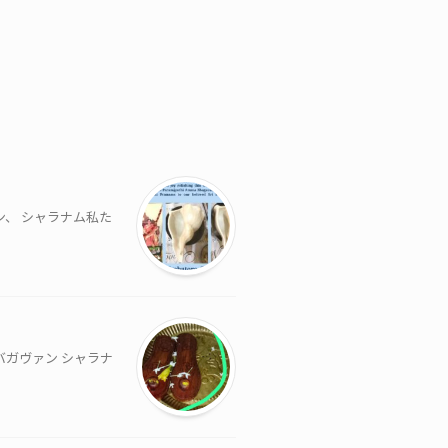
ン、 シャラナム私た
バガヴァン シャラナ