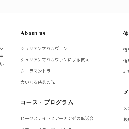
About us
体
シ
シュリアンマバガヴァン
悟
由
シュリアンマバガヴァンによる教え
悟
い
ムーラマントラ
神
大いなる慈悲の光
メ
コース・プログラム
メ
ピークステイトとアーナンダの転送会
お