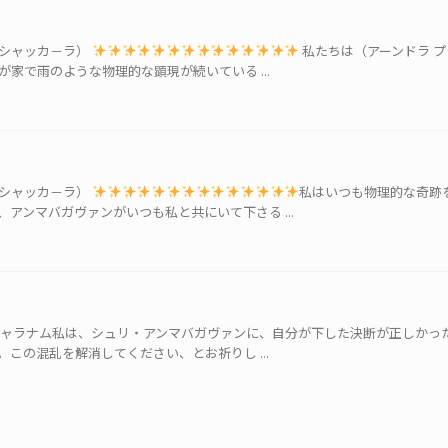
クシャッカ－ラ）
私たちは（アーンドラ 
家で雨のような物理的な顕現が続いている ...
クシャッカ－ラ）
私はいつも物理的な奇跡
アンマバガヴァンがいつも私と共にいて下さる ...
シャラナム私は、シュリ・アンマバガヴァンに、自分が下した決断が正しかっ
この混乱を解消してください、とお祈りし ...