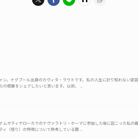
ァン。ナグプール出身のカヴィタ・ラウトです。私の人生に計り知れない変
の感謝をシェアしたいと思います。以前、 ...
ナムサティヤローカでのナヴァラトリ・ホーマに参加した後に起こった私の
ィ（悟り）の特徴について熟考している間 ...