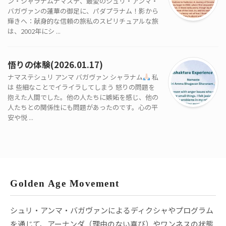
ン・シャラナムナマステ、最愛のシュリ・アンマ・
バガヴァンの蓮華の御足に、パダプラナム！影から
輝きへ：献身的な信頼の旅私のスピリチュアルな旅
は、2002年にシ ...
悟りの体験(2026.01.17)
ナマステシュリ アンマ バガヴァン シャラナム
私
は 些細なことでイライラしてしまう 怒りの問題を
抱えた人間でした。他の人たちに嫉妬を感じ、他の
人たちとの関係性にも問題があったのです。心の平
安や悦 ...
Golden Age Movement
シュリ・アンマ・バガヴァンによるディクシャやプログラム
を通じて、アーナンダ（理由のない喜び）やワンネスの状態