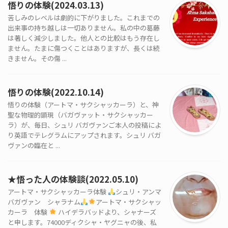
悟りの体験(2024.03.13)
苦しみのレベルは劇的に下がりました。これまでの
出来事の持ち越しは一切ありません。私の中の葛藤
は著しく減少しました。他人との比較はもう存在し
ません。たまに傷つくことはありますが、長くは続
きません。その傷 ...
悟りの体験(2022.10.14)
悟りの体験（アートマ・サクシャッカーラ）と、神
聖な物理的顕現（バガヴァット・サクシャッカー
ラ）が、毎日、シュリ バガヴァンご本人の投稿によ
り英語でテレグラムにアップされます。シュリ バガ
ヴァンの臨在と ...
★悟った人の体験談(2022.05.10)
アートマ・サクシャッカーラ体験
シュリ・アンマ
バガヴァン シャラナム
アートマ・サクシャッ
カーラ 体験
ハイデラバッドより、シャナーズ
と申します。74000ディクシャ・ヤグニャの後、私