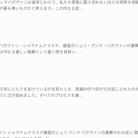
アンマバガヴァンは長年にわたり、私たち家族に数え切れないほどの奇跡を祝
最も尊いものだと考えます。この内なる変 ...
バガヴァン・シャラナムナマステ、最愛のシュリ・アンマ・バガヴァンの蓮
内なる激しい葛藤という重い荷を背負い、 ...
子供にミルクをあげているのを見たとき、意識の中で何が引き起こされたの
に泣き始めました。すべてのプロセスを通 ...
ヴァン シャラナムナマステ最愛のシュリ アンマ バガヴァンの蓮華のおみ足に 