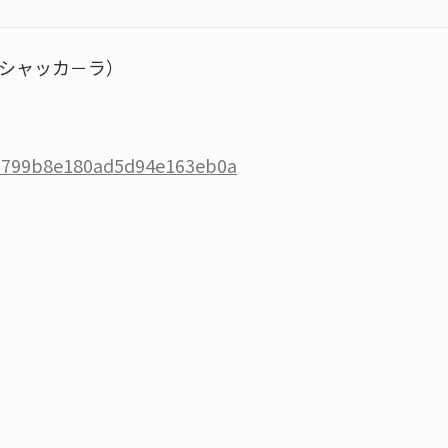
シャッカ－ラ）
s/6799b8e180ad5d94e163eb0a