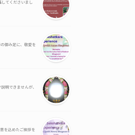
福してくださいまし
華の御み足に、敬愛を
か説明できませんが、
敬意を込めたご挨拶を