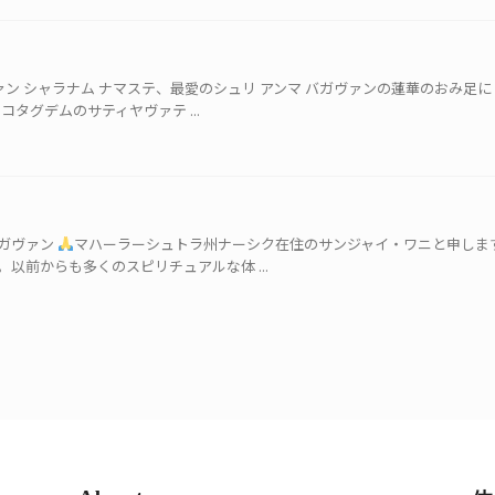
ァン シャラナム ナマステ、最愛のシュリ アンマ バガヴァンの蓮華のおみ足に
タグデムのサティヤヴァテ ...
ガヴァン
マハーラーシュトラ州ナーシク在住のサンジャイ・ワニと申します
以前からも多くのスピリチュアルな体 ...