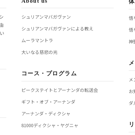
About us
体
シ
シュリアンマバガヴァン
悟
由
シュリアンマバガヴァンによる教え
悟
い
ムーラマントラ
神
大いなる慈悲の光
メ
コース・プログラム
メ
ピークステイトとアーナンダの転送会
お
ギフト・オブ・アーナンダ
ダ
アーナンダ・ディクシャ
リ
81000ディクシャ・ヤグニャ