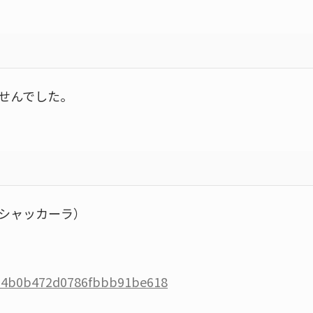
せんでした。
シャッカーラ）
s/64b0b472d0786fbbb91be618