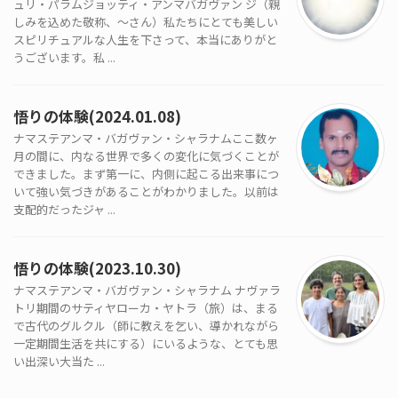
ュリ・パラムジョッティ・アンマバガヴァン ジ（親
しみを込めた敬称、〜さん）私たちにとても美しい
スピリチュアルな人生を下さって、本当にありがと
うございます。私 ...
悟りの体験(2024.01.08)
ナマステアンマ・バガヴァン・シャラナムここ数ヶ
月の間に、内なる世界で多くの変化に気づくことが
できました。まず第一に、内側に起こる出来事につ
いて強い気づきがあることがわかりました。以前は
支配的だったジャ ...
悟りの体験(2023.10.30)
ナマステアンマ・バガヴァン・シャラナム ナヴァラ
トリ期間のサティヤローカ・ヤトラ（旅）は、まる
で古代のグルクル（師に教えを乞い、導かれながら
一定期間生活を共にする）にいるような、とても思
い出深い大当た ...