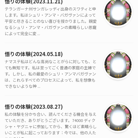
悟りの体験(2023.11.21)
テランガーナ州サンガレッディ出身のスワティと申
します。私はシュリ・アンマ・バガヴァンによって
平安と尽きることのない喜びを授かりました。親愛
なるシュリ・アンマ・バガヴァンの素晴らしい恩寵
によって完全に変 ...
悟りの体験(2024.05.18)
ナマステ私はどんな高尚なことがらに対しても、と
ても無知です。私は至ってごく普通の家庭の主婦で
す。しかし、私の最愛のシュリ・アンマバガヴァン
は、これらすべてのプロセスによって、私を想像も
できないような神 ...
悟りの体験(2023.08.27)
私の体験を分かち合い、読んでくださる機会を与え
ていただき、ありがとうございます。74000 ディク
シャ・ヤグニャに参加してから、驚くほど素晴らし
いことが私に起こっております：今では、他の人た