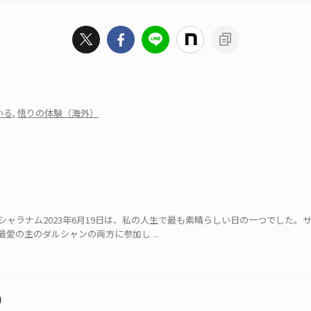
いる
,
悟りの体験（海外）
ャラナム2023年6月19日は、私の人生で最も素晴らしい日の一つでした。
愛の主のダルシャンの両方に参加し ...
)