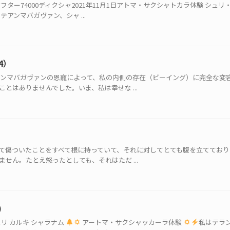
ター74000ディクシャ2021年11月1日アトマ・サクシャトカラ体験 シュ
アンマバガヴァン、シャ ...
4）
アンマバガヴァンの恩寵によって、私の内側の存在（ビーイング）に完全な変
とはありませんでした。いま、私は幸せな ...
て傷ついたことをすべて根に持っていて、それに対してとても腹を立てており
せん。たとえ怒ったとしても、それはただ ...
)
リ カルキ シャラナム
アートマ・サクシャッカーラ体験
私はテラ