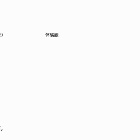
ま）
体験談
す。