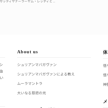
ッティヤナーラーヤム・レッディと ...
About us
体
シ
シュリアンマバガヴァン
悟
由
シュリアンマバガヴァンによる教え
悟
い
ムーラマントラ
神
大いなる慈悲の光
メ