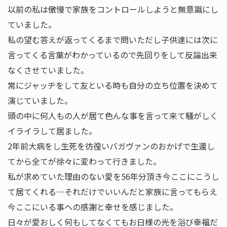
以前の私は傲慢で家族をコントロールしようと無意識にし
ていました。
私の望む答えが返ってくるまで問いただし子供達には次に
言ってくる言葉がわかっているので先回りをして反論出来
なくさせていました。
常にジャッヂをして友といる時も自分の立ち位置を決めて
演じていました。
頭の中に何人もの人が居て色んな事を言って来て騒がしく
イライラして居ました。
2年前大病をし生死を彷徨いバガヴァンのおかげで生還し
てから全てが徐々に変わって行きました。
私が求めていた理由のない愛を56年分頂き今ここにこうし
て居てくれる…それだけでいいんだと家族に言ってもらえ
今ここにいる事への感謝と幸せを感じました。
日々が愛おしく何もしてなくてもお日様の光を浴び幸福だ