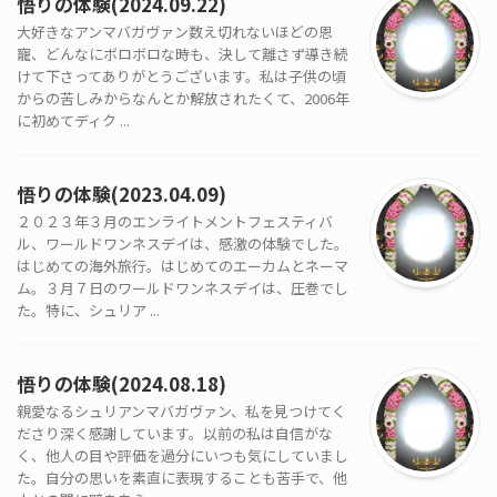
悟りの体験(2024.09.22)
大好きなアンマバガヴァン数え切れないほどの恩
寵、どんなにボロボロな時も、決して離さず導き続
けて下さってありがとうございます。私は子供の頃
からの苦しみからなんとか解放されたくて、2006年
に初めてディク ...
悟りの体験(2023.04.09)
２０２３年３月のエンライトメントフェスティバ
ル、ワールドワンネスデイは、感激の体験でした。
はじめての海外旅行。はじめてのエーカムとネーマ
ム。３月７日のワールドワンネスデイは、圧巻でし
た。特に、シュリア ...
悟りの体験(2024.08.18)
親愛なるシュリアンマバガヴァン、私を見つけてく
ださり深く感謝しています。以前の私は自信がな
く、他人の目や評価を過分にいつも気にしていまし
た。自分の思いを素直に表現することも苦手で、他